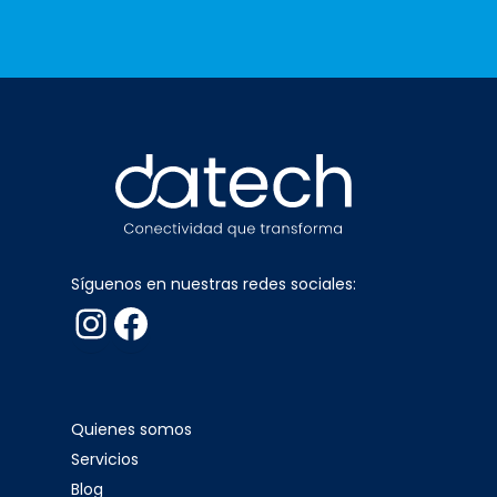
Síguenos en nuestras redes sociales:
Instagram
Facebook
Quienes somos
Servicios
Blog