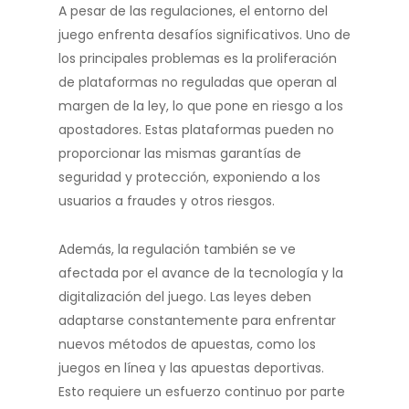
A pesar de las regulaciones, el entorno del
juego enfrenta desafíos significativos. Uno de
los principales problemas es la proliferación
de plataformas no reguladas que operan al
margen de la ley, lo que pone en riesgo a los
apostadores. Estas plataformas pueden no
proporcionar las mismas garantías de
seguridad y protección, exponiendo a los
usuarios a fraudes y otros riesgos.
Además, la regulación también se ve
afectada por el avance de la tecnología y la
digitalización del juego. Las leyes deben
adaptarse constantemente para enfrentar
nuevos métodos de apuestas, como los
juegos en línea y las apuestas deportivas.
Esto requiere un esfuerzo continuo por parte