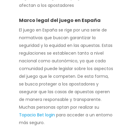
afectan a los apostadores
Marco legal del juego en España
El juego en España se rige por una serie de
normativas que buscan garantizar la
seguridad y la equidad en las apuestas. Estas
regulaciones se establecen tanto a nivel
nacional como autonómico, ya que cada
comunidad puede legislar sobre los aspectos
del juego que le competen. De esta forma,
se busca proteger a los apostadores y
asegurar que las casas de apuestas operen
de manera responsable y transparente.
Muchas personas optan por realizar su
Topacio Bet login
para acceder a un entorno
más seguro.