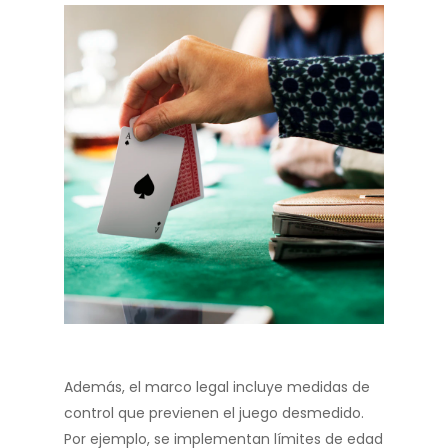
Además, el marco legal incluye medidas de
control que previenen el juego desmedido.
Por ejemplo, se implementan límites de edad