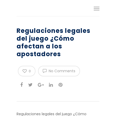
Regulaciones legales
del juego ¿Cómo
afectan a los
apostadores
No Comments
0
Regulaciones legales del juego ¿Cómo