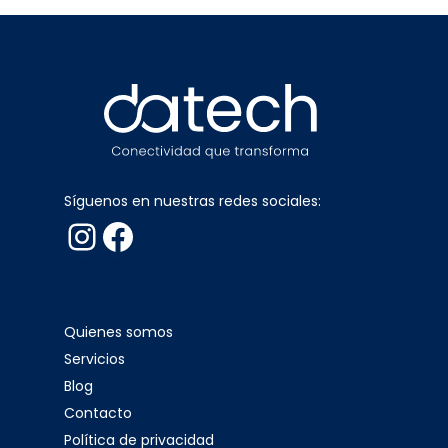
Síguenos en nuestras redes sociales:
Instagram
Facebook
Quienes somos
Servicios
Blog
Contacto
Política de privacidad